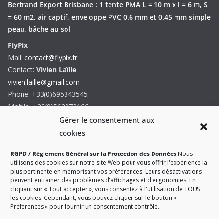
Bertrand Export Brisbane : 1 tente PMA L = 10 m x l = 6 m, S
= 60 m2, air captif, enveloppe PVC 0.6 mm et 0.45 mm simple
peau, bâche au sol
FlyPix
Mail:
contact@flypix.fr
Contact:
Vivien Laïlle
vivien.laille@gmail.com
Phone: +33(0)695343545
Mobile: +33(0)562072166
Formulaire de contact
Gérer le consentement aux
cookies
RGPD / Règlement Général sur la Protection des Données
Nous
utilisons des cookies sur notre site Web pour vous offrir l'expérience la
plus pertinente en mémorisant vos préférences. Leurs désactivations
peuvent entrainer des problèmes d'affichages et d'ergonomies. En
Siret: 44215677400022 - TVA Intra: FR8744215677 - CNIL:
cliquant sur « Tout accepter », vous consentez à l'utilisation de TOUS
1226020
les cookies. Cependant, vous pouvez cliquer sur le bouton «
Préférences » pour fournir un consentement contrôlé.