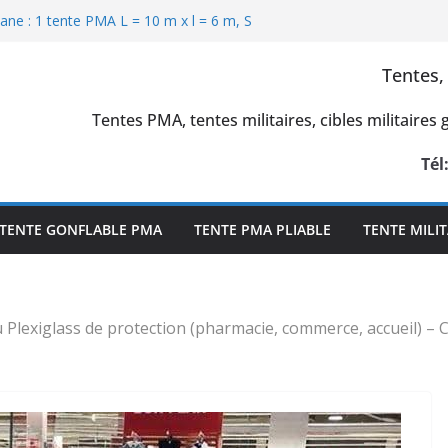
ar gonflable militaire, tunnel,
e peau capitonnée
ane : 1 tente PMA L = 10 m x l = 6 m, S
 enveloppe PVC 0.6 mm et 0.45 mm simple
Tentes,
militaires et la stratégie de la
Tentes PMA, tentes militaires, cibles militaires
pour tromper l’ennemi en temps de
military decoys)
Win Solution, en Pologne : 25 tentes
Tél
de premiers secours, air captif
aire L = 25 m x l = 14 m x H = 7 m, S =
 L 5 m x l = 14 m x H = 7 m, tunnel
TENTE GONFLABLE PMA
TENTE PMA PLIABLE
TENTE MILIT
Plexiglass de protection (pharmacie, commerce, accueil) – 