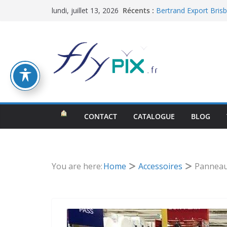
Nexter : un grand hang
Passer
Récents :
lundi, juillet 13, 2026
enveloppe PVC doubl
au
Bertrand Export Brisb
= 60 m2, air captif,
contenu
peau, bâche au sol
Les leurres gonflables 
Déception Militaire 
guerre (dummy tank, 
CWR INVEST Spółka / 
gonflables médicales 
Hangar gonflable milit
350 m2, en 5 modules
CONTACT
CATALOGUE
BLOG
You are here:
Home
Accessoires
Panneau 