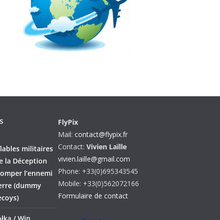
s
FlyPix
Mail:
contact@flypix.fr
Contact:
Vivien Laïlle
lables militaires
vivien.laille@gmail.com
de la Déception
Phone: +33(0)695343545
tromper l’ennemi
Mobile: +33(0)562072166
erre (dummy
Formulaire de contact
ecoys)
łka / Win