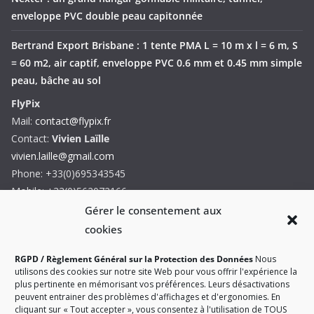
enveloppe PVC double peau capitonnée
Bertrand Export Brisbane : 1 tente PMA L = 10 m x l = 6 m, S
= 60 m2, air captif, enveloppe PVC 0.6 mm et 0.45 mm simple
peau, bâche au sol
FlyPix
Mail:
contact@flypix.fr
Contact:
Vivien Laïlle
vivien.laille@gmail.com
Phone: +33(0)695343545
Mobile: +33(0)562072166
Formulaire de contact
Gérer le consentement aux
cookies
RGPD / Règlement Général sur la Protection des Données
Nous
utilisons des cookies sur notre site Web pour vous offrir l'expérience la
plus pertinente en mémorisant vos préférences. Leurs désactivations
peuvent entrainer des problèmes d'affichages et d'ergonomies. En
Siret: 44215677400022 - TVA Intra: FR8744215677 - CNIL:
cliquant sur « Tout accepter », vous consentez à l'utilisation de TOUS