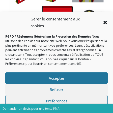
Gérer le consentement aux
cookies
Un exemple de BAT (bon à tirer), en 3D, pour une
RGPD / Règlement Général sur la Protection des Données
Nous
tente PMA gonflable pour un commanditaire
utilisons des cookies sur notre site Web pour vous offrir l'expérience la
implanté en Belgique.
plus pertinente en mémorisant vos préférences. Leurs désactivations
peuvent entrainer des problèmes d'affichages et d'ergonomies. En
cliquant sur « Tout accepter », vous consentez à l'utilisation de TOUS
les cookies. Cependant, vous pouvez cliquer sur le bouton «
Préférences » pour fournir un consentement contrôlé.
Accepter
Refuser
Préférences
Demander un devis pour une tente PMA