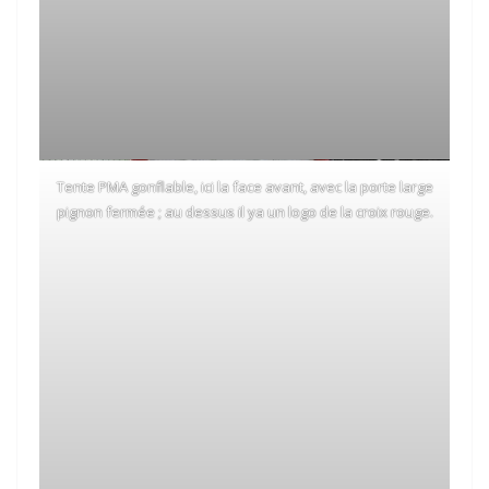
Tente PMA gonflable, ici la face avant, avec la porte large
pignon fermée ; au dessus il ya un logo de la croix rouge.