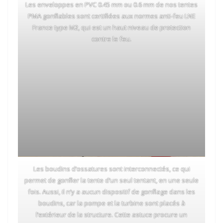
Les enveloppes en PVC 0.45 mm ou 0.6 mm de nos tentes
PMA gonflables sont certifiées aux normes anti-feu LNE
France type M2, qui est un haut niveau de protection
contre le feu.
Les boudins d’ossatures sont interconnectés, ce qui
permet de gonfler la tente d’un seul tentant, en une seule
fois. Aussi, il n’y a aucun dispositif de gonflage dans les
boudins, car la pompe et la turbine sont placés à
l’extérieur de la structure. Cette astuce procure un