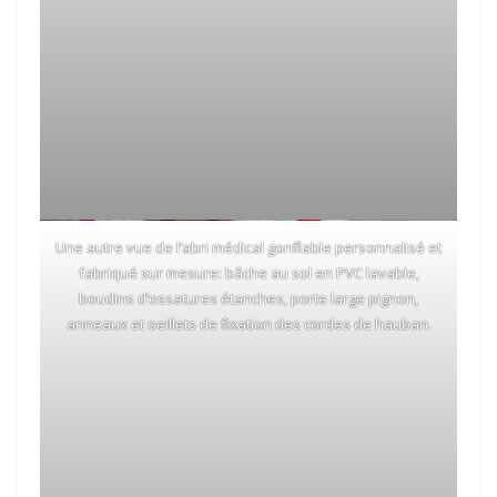
Une autre vue de l’abri médical gonflable personnalisé et
fabriqué sur mesure: bâche au sol en PVC lavable,
boudins d’ossatures étanches, porte large pignon,
anneaux et oeillets de fixation des cordes de hauban.