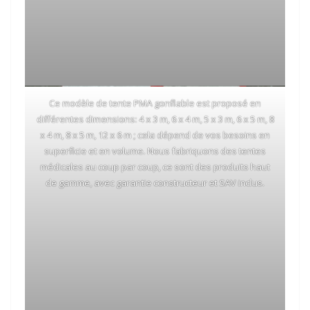
Ce modèle de tente PMA gonflable est proposé en
différentes dimensions: 4 x 3 m, 6 x 4 m, 5 x 3 m, 6 x 5 m, 8
x 4 m, 8 x 5 m, 12 x 6 m ; cela dépend de vos besoins en
superficie et en volume. Nous fabriquons des tentes
médicales au coup par coup, ce sont des produits haut
de gamme, avec garantie constructeur et SAV inclus.