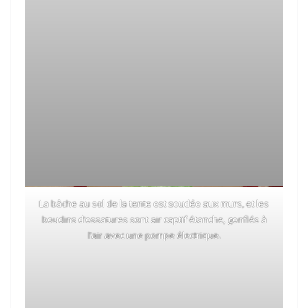
La bâche au sol de la tente est soudée aux murs, et les
boudins d’ossatures sont air captif étanche, gonflés à
l’air avec une pompe électrique.