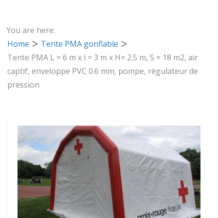
You are here:
Home
Tente PMA gonflable
Tente PMA L = 6 m x l = 3 m x H= 2.5 m, S = 18 m2, air
captif, enveloppe PVC 0.6 mm, pompe, régulateur de
pression