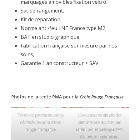
marquages amovibles fixation velcro,
Sac de rangement,
Kit de réparation,
Norme anti-feu LNE France type M2,
BAT en studio graphique,
Fabrication française sur mesure par nos
soins,
Garantie 1 an constructeur + SAV.
Photos de la tente PMA pour la
Croix Rouge Française
:
Tente de premiers soins
Une tente médicale de
réalisée pour la Croix
dimensions 4 x 3 m, air
rouge Française.
captif, en enveloppe PVC
0.6 mm, simple peau.