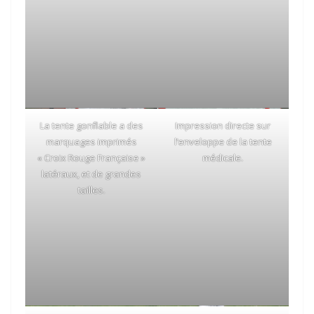
La tente gonflable a des
Impression directe sur
marquages imprimés
l’enveloppe de la tente
« Croix Rouge Française »
médicale.
latéraux, et de grandes
tailles.