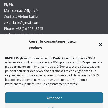
FlyPix
Mail:
contact@flypix.fr
Contact:
Vivien Laïlle
vivien.laille@gmail.com
Phone: +33(0)695343545
Mobile: +33(0)562072166
Formulaire de contact
Gérer le consentement aux
cookies
RGPD / Règlement Général sur la Protection des Données
Nous
utilisons des cookies sur notre site Web pour vous offrir l'expérience la
plus pertinente en mémorisant vos préférences. Leurs désactivations
peuvent entrainer des problèmes d'affichages et d'ergonomies. En
Siret: 44215677400022 - TVA Intra: FR8744215677 - CNIL:
cliquant sur « Tout accepter », vous consentez à l'utilisation de TOUS
les cookies. Cependant, vous pouvez cliquer sur le bouton «
1226020
Préférences » pour fournir un consentement contrôlé.
Accepter
Copyright © 2026
Tente gonflable médicale et PMA (Poste