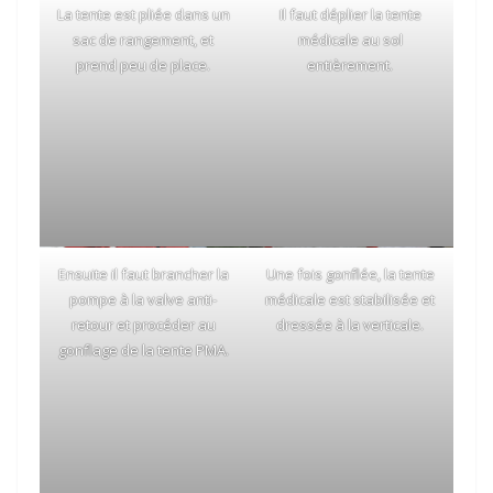
La tente est pliée dans un
Il faut déplier la tente
sac de rangement, et
médicale au sol
prend peu de place.
entièrement.
Ensuite il faut brancher la
Une fois gonflée, la tente
pompe à la valve anti-
médicale est stabilisée et
retour et procéder au
dressée à la verticale.
gonflage de la tente PMA.