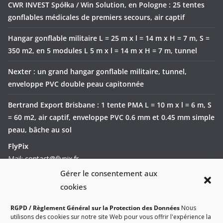
CWR INVEST Spółka / Win Solution, en Pologne : 25 tentes
gonflables médicales de premiers secours, air captif
Hangar gonflable militaire L = 25 m x l = 14 m x H = 7 m, S =
350 m2, en 5 modules L 5 m x l = 14 m x H = 7 m, tunnel
Nexter : un grand hangar gonflable militaire, tunnel,
enveloppe PVC double peau capitonnée
Bertrand Export Brisbane : 1 tente PMA L = 10 m x l = 6 m, S
= 60 m2, air captif, enveloppe PVC 0.6 mm et 0.45 mm simple
peau, bâche au sol
FlyPix
Mail:
contact@flypix.fr
Contact:
Vivien Laïlle
Gérer le consentement aux
vivien.laille@gmail.com
cookies
Phone: +33(0)695343545
RGPD / Règlement Général sur la Protection des Données
Nous
Mobile: +33(0)562072166
utilisons des cookies sur notre site Web pour vous offrir l'expérience la
Formulaire de contact