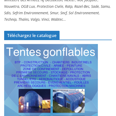
idéales pour
Protection
Nouvetra, OGB Lux, Protection Civile, Ratp, Razel-Bec, Sade, Samu,
le personnel
Civile du
Sdis, Sefrim Environnement, Smur, Sncf, Sol Environnement,
x
soignant.
Niger).
Technip, Thales, Valgo, Vinci, Wabtec...
es
Téléchargez le catalogue
ce
.