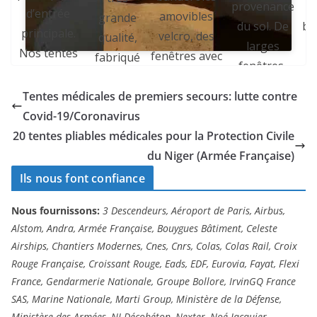
d
provenance
d’entrée
amovibles
grande
 à
bl
du sol. De
principale.
velcro, des
qualité,
p
larges
Nos tentes
fenêtres avec
fabriqué
ur
fenêtres,
médicales
moustiquaires
sur mesure
dotées de
sont
et volets
Tentes médicales de premiers secours: lutte contre
par nos
.
moustiquaires
ergonomiques
amovibles
Covid-19/Coronavirus
soins en
l’
et de volets,
et peuvent
velcro, il y a
20 tentes pliables médicales pour la Protection Civile
France.
ge
d
permettent
être
aussi une
du Niger (Armée Française)
é
d’éclairer
déployées très
bâche au sol
Ils nous font confiance
l’intérieur
facilement par
lavable en
e
p
avec une
une équipe de
Nous fournissons:
3 Descendeurs, Aéroport de Paris, Airbus,
PVC à
e
lumière
Alstom, Andra, Armée Française, Bouygues Bâtiment, Celeste
premiers
l’intérieur,
naturelle
Airships, Chantiers Modernes, Cnes, Cnrs, Colas, Colas Rail, Croix
soins (ici des
pour une
ro
issue du soleil.
Rouge Française, Croissant Rouge, Eads, EDF, Eurovia, Fayat, Flexi
militaires de
bonne
La
France, Gendarmerie Nationale, Groupe Bollore, IrvinGQ France
Des
l’Armée
hygiène.
t
SAS, Marine Nationale, Marti Group, Ministère de la Défense,
conditions
française de la
e
Ministère des Armées, NJ Décobéton, Nexter, Noé Jacquier,