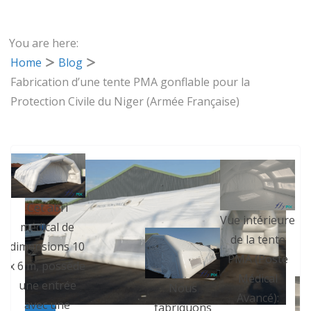
You are here:
Home
Blog
Fabrication d’une tente PMA gonflable pour la
Protection Civile du Niger (Armée Française)
s
de
la
Cet abri
A
Vue intérieure
médical de
de la tente
dimensions 10
PMA (Poste
x 6 m, possède
Médical
une entrée
Nous
en
Avancé):
avec une
fabriquons
e