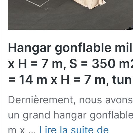
Hangar gonflable mili
x H = 7 m, S = 350 m
= 14 m x H = 7 m, tun
Dernièrement, nous avons
un grand hangar gonflable
Hangar
m x …
Lire la suite de
gonflable