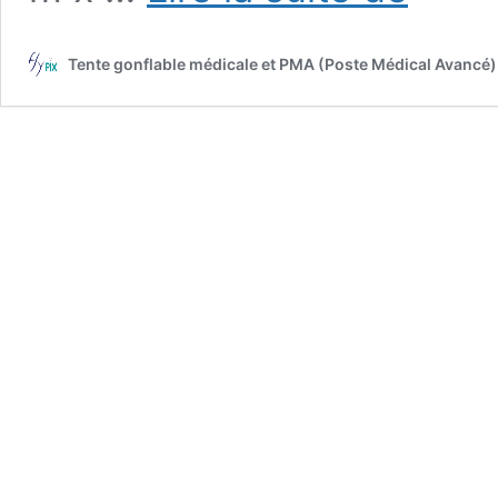
militaire
L
Tente gonflable médicale et PMA (Poste Médical Avancé) e
=
25
m
x
l
=
14
m
x
H
=
7
m,
S
=
350
m2,
en
5