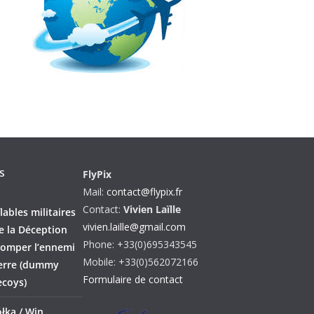
s
FlyPix
Mail:
contact@flypix.fr
Contact:
Vivien Laïlle
lables militaires
vivien.laille@gmail.com
de la Déception
Phone: +33(0)695343545
tromper l’ennemi
Mobile: +33(0)562072166
erre (dummy
Formulaire de contact
ecoys)
łka / Win