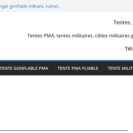
gar gonflable militaire, tunnel,
le peau capitonnée
bane : 1 tente PMA L = 10 m x l = 6 m, S
Tentes,
, enveloppe PVC 0.6 mm et 0.45 mm simple
Tentes PMA, tentes militaires, cibles militaires
 militaires et la stratégie de la
 pour tromper l’ennemi en temps de
 military decoys)
Tél
 Win Solution, en Pologne : 25 tentes
 de premiers secours, air captif
itaire L = 25 m x l = 14 m x H = 7 m, S =
TENTE GONFLABLE PMA
TENTE PMA PLIABLE
TENTE MILIT
s L 5 m x l = 14 m x H = 7 m, tunnel