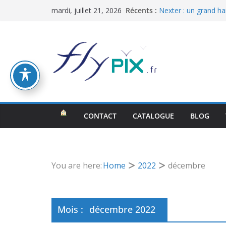
Passer
Récents :
Nexter : un grand han
mardi, juillet 21, 2026
au
enveloppe PVC doub
Bertrand Export Bris
contenu
= 60 m2, air captif
peau, bâche au sol
Les leurres gonflables
Déception Militaire
guerre (dummy tank,
CWR INVEST Spółka /
gonflables médicales
Hangar gonflable mil
CONTACT
CATALOGUE
BLOG
350 m2, en 5 module
You are here:
Home
2022
décembre
Mois :
décembre 2022